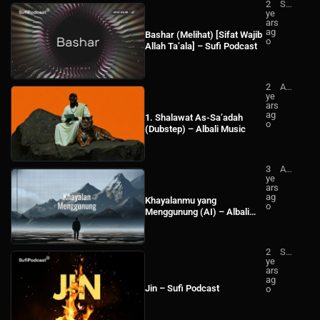
2
Su
ye
fi
ars
Po
ag
dc
Bashar (Melihat) [Sifat Wajib
o
ast
Allah Ta’ala] – Sufi Podcast
2
Alb
ye
ali
ars
Mu
ag
sic
1. Shalawat As-Sa’adah
o
(Dubstep) – Albali Music
3
Alb
ye
ali
ars
Mu
ag
sic
Khayalanmu yang
o
Menggunung (AI) – Albali
Music
2
Su
ye
fi
ars
Po
ag
dc
Jin – Sufi Podcast
o
ast