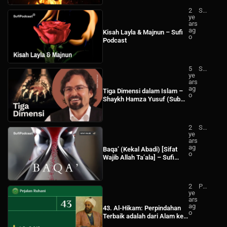
2
Su
ye
fi
ars
Po
ag
dc
Kisah Layla & Majnun – Sufi
o
ast
Podcast
5
Sh
ye
ay
ars
kh
ag
Ha
Tiga Dimensi dalam Islam –
o
mz
Shaykh Hamza Yusuf (Sub
a
Indo)
Yu
suf
Ind
2
Su
on
ye
fi
esi
ars
Po
a
ag
dc
Baqa’ (Kekal Abadi) [Sifat
o
ast
Wajib Allah Ta’ala] – Sufi
Podcast
2
Pej
ye
ala
ars
n
ag
Ru
43. Al-Hikam: Perpindahan
o
ha
Terbaik adalah dari Alam ke
ni
Pencipta Alam (1)