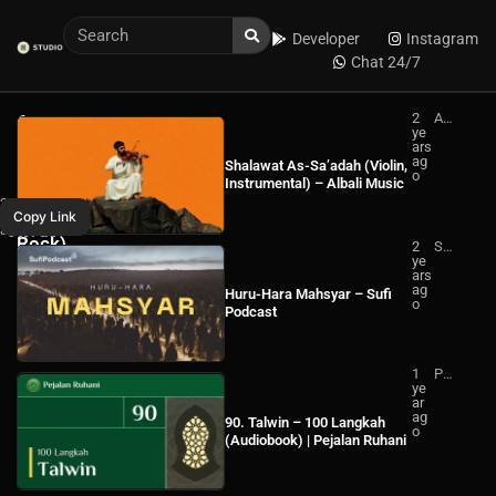
Developer
Instagram
Chat 24/7
2
Alb
6.
ye
ali
Shalawat
ars
Mu
ag
sic
Shalawat As-Sa’adah (Violin,
As-
o
Instrumental) – Albali Music
Sa’adah
WhatsApp
2
Albali
Copy Link
(Post-
years
ago
Facebook
Music
Rock)
2
Su
ye
fi
–
ars
Po
ag
dc
Albali
Huru-Hara Mahsyar – Sufi
o
ast
Podcast
Music
1
Pej
ye
ala
ar
n
ag
Ru
90. Talwin – 100 Langkah
o
ha
(Audiobook) | Pejalan Ruhani
ni