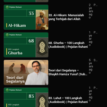
2
Pej
ye
ala
ars
n
ag
Ru
33. Al-Hikam: Manusialah
o
ha
yang Terhijab dari Allah
ni
1
Pej
ye
ala
ar
n
ag
Ru
68. Ghurba – 100 Langkah
o
ha
(Audiobook) | Pejalan Ruhani
ni
5
Sh
ye
ay
ars
kh
ag
Ha
Teori dari Segalanya –
o
mz
Shaykh Hamza Yusuf (Sub
a
Indo)
Yu
suf
Ind
1
Pej
on
ye
ala
esi
ar
n
a
ag
Ru
83. Lahut – 100 Langkah
o
ha
(Audiobook) | Pejalan Ruhani
ni