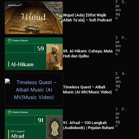
2
Su
ye
fi
ars
Po
ag
dc
Wujud (Ada) [Sifat Wajib
o
ast
Allah Ta’ala] – Sufi Podcast
2
Pej
ye
ala
ars
n
ag
Ru
59. Al-Hikam: Cahaya, Mata
o
ha
Hati dan Qalbu
ni
2
Alb
ye
ali
ars
Mu
ag
sic
Timeless Quest – Albali
o
Music (AI MV/Music Video)
1
Pej
ye
ala
ar
n
ag
Ru
91. Afrad – 100 Langkah
o
ha
(Audiobook) | Pejalan Ruhani
ni