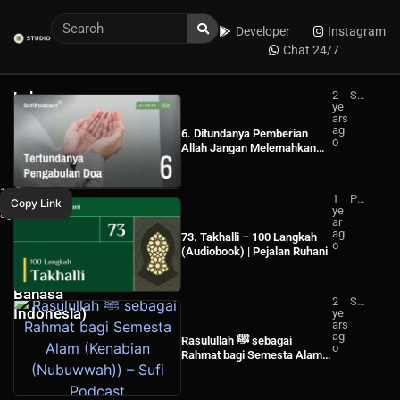
Developer
Instagram
Chat 24/7
Lalu
2
Su
ye
fi
Akan
ars
Po
ag
dc
6. Ditundanya Pemberian
Kemana
o
ast
Allah Jangan Melemahkan
Kalian
Semangatmu untuk Meminta
Pergi?
(Al-Hikam) – Sufi Podcast
WhatsApp
11
–
1
Pej
Shaykh
Copy Link
months
ye
ala
Shaykh
ago
Facebook
Hamza
ar
n
Yusuf
Hamza
ag
Ru
73. Takhalli – 100 Langkah
Indonesia
o
ha
(Audiobook) | Pejalan Ruhani
Yusuf
ni
(Subtitle
Bahasa
2
Su
Indonesia)
ye
fi
ars
Po
ag
dc
Rasulullah ﷺ sebagai
o
ast
Rahmat bagi Semesta Alam
(Kenabian (Nubuwwah)) –
Sufi Podcast