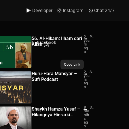
Developer
Instagram
Chat 24/7
2
Pej
56. Al-Hikam: Ilham dari
yea
ala
hatsApp
Facebook
Allah (3)
rs
n
ag
Ru
o
ha
ni
Copy Link
2
Su
Huru-Hara Mahsyar –
yea
fi
Sufi Podcast
rs
Po
ag
dc
o
ast
8
Sh
Shaykh Hamza Yusuf –
mo
ayk
Hilangnya Hierarki
nth
h
s
Ha
Intelektual (Subtitle
ag
mz
Bahasa Indonesia)
o
a