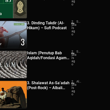
ag
Ru
Pejalan Ruhani
o
ha
ni
2
Su
3. Dinding Takdir (Al-
yea
fi
Hikam) – Sufi Podcast
rs
Po
ag
dc
o
ast
2
Su
Islam (Penutup Bab
yea
fi
Aqidah/Fondasi Agama)
rs
Po
ag
dc
– Sufi Podcast
o
ast
2
Alb
3. Shalawat As-Sa’adah
yea
ali
(Post-Rock) – Albali
rs
Mu
ag
sic
Music
o