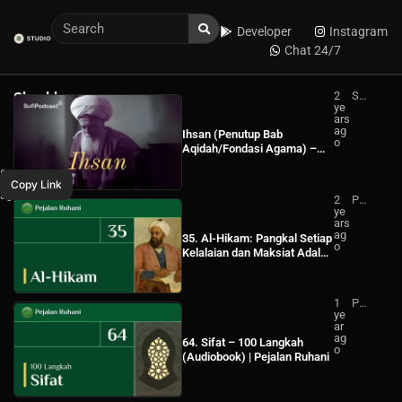
Developer
Instagram
Chat 24/7
Shaykh
2
Su
ye
fi
Hamza
ars
Po
ag
dc
Ihsan (Penutup Bab
Yusuf
o
ast
Aqidah/Fondasi Agama) –
–
Sufi Podcast
WhatsApp
8
Hilangnya
Shaykh
Copy Link
months
Hierarki
ago
Facebook
Hamza
2
Pej
Yusuf
ye
ala
Intelektual
Indonesia
ars
n
(Subtitle
ag
Ru
35. Al-Hikam: Pangkal Setiap
o
ha
Kelalaian dan Maksiat Adalah
Bahasa
ni
Merasa Puas Diri
Indonesia)
1
Pej
ye
ala
ar
n
ag
Ru
64. Sifat – 100 Langkah
o
ha
(Audiobook) | Pejalan Ruhani
ni