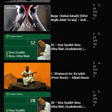
2
Su
ye
fi
ars
Po
ag
dc
Baqa’ (Kekal Abadi) [Sifat
o
ast
Wajib Allah Ta’ala] – Sufi
Podcast
2
Pej
ye
ala
ars
n
ag
Ru
32 – Doa Syaikh Ibnu
o
ha
Atha’illah (Audiobook) |
ni
Pejalan Ruhani
2
Alb
ye
ali
ars
Mu
ag
sic
1. Shalawat As-Sa’adah
o
(Post-Rock) – Albali Music
2
Pej
ye
ala
ars
n
ag
Ru
28 – Doa Syaikh Ibnu
o
ha
Atha’illah (Audiobook) |
ni
Pejalan Ruhani