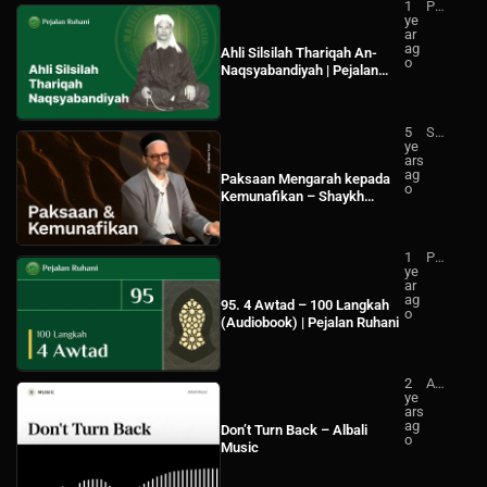
1
Pej
ye
ala
ar
n
ag
Ru
Ahli Silsilah Thariqah An-
o
ha
Naqsyabandiyah | Pejalan
ni
Ruhani
5
Sh
ye
ay
ars
kh
ag
Ha
Paksaan Mengarah kepada
o
mz
Kemunafikan – Shaykh
a
Hamza Yusuf (Sub Indo)
Yu
suf
Ind
1
Pej
on
ye
ala
esi
ar
n
a
ag
Ru
95. 4 Awtad – 100 Langkah
o
ha
(Audiobook) | Pejalan Ruhani
ni
2
Alb
ye
ali
ars
Mu
ag
sic
Don’t Turn Back – Albali
o
Music