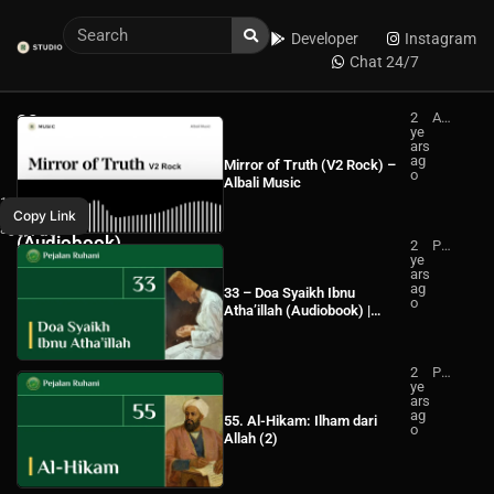
Developer
Instagram
Chat 24/7
2
Alb
88.
ye
ali
Lisan
ars
Mu
ag
sic
Mirror of Truth (V2 Rock) –
–
o
Albali Music
100
WhatsApp
1
Pejalan
Copy Link
Langkah
year
ago
Facebook
Ruhani
(Audiobook)
2
Pej
ye
ala
|
ars
n
ag
Ru
Pejalan
33 – Doa Syaikh Ibnu
o
ha
Atha’illah (Audiobook) |
Ruhani
ni
Pejalan Ruhani
2
Pej
ye
ala
ars
n
ag
Ru
55. Al-Hikam: Ilham dari
o
ha
Allah (2)
ni