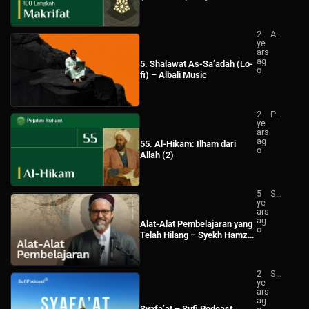
2
Alb
ye
ali
ars
Mu
ag
sic
5. Shalawat As-Sa’adah (Lo-
o
fi) – Albali Music
2
Pej
ye
ala
ars
n
ag
Ru
55. Al-Hikam: Ilham dari
o
ha
Allah (2)
ni
5
Sh
ye
ay
ars
kh
ag
Ha
Alat-Alat Pembelajaran yang
o
mz
Telah Hilang – Syekh Hamza
a
Yusuf (Sub Indo)
Yu
suf
Ind
2
Su
on
ye
fi
esi
ars
Po
a
ag
dc
Syafa’at – Sufi Podcast