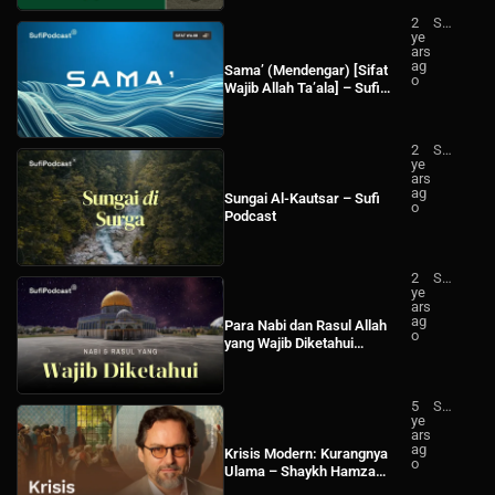
2
Su
ye
fi
ars
Po
ag
dc
Sama’ (Mendengar) [Sifat
o
ast
Wajib Allah Ta’ala] – Sufi
Podcast
2
Su
ye
fi
ars
Po
ag
dc
Sungai Al-Kautsar – Sufi
o
ast
Podcast
2
Su
ye
fi
ars
Po
ag
dc
Para Nabi dan Rasul Allah
o
ast
yang Wajib Diketahui
(Kenabian (Nubuwwah)) –
Sufi Podcast
5
Sh
ye
ay
ars
kh
ag
Ha
Krisis Modern: Kurangnya
o
mz
Ulama – Shaykh Hamza
a
Yusuf (Sub Indo)
Yu