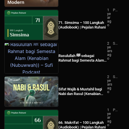
suf
Ind
1
Pej
on
ye
ala
esi
ar
n
a
ag
Ru
71. Simsima – 100 Langkah
o
ha
(Audiobook) | Pejalan Ruhani
ni
2
Su
ye
fi
ars
Po
ag
dc
Rasulullah ﷺ sebagai
o
ast
Rahmat bagi Semesta Alam
(Kenabian (Nubuwwah)) –
Sufi Podcast
2
Su
ye
fi
ars
Po
ag
dc
Sifat Wajib & Mustahil bagi
o
ast
Nabi dan Rasul (Kenabian
(Nubuwwah)) – Sufi Podcast
1
Pej
ye
ala
ar
n
ag
Ru
66. Makrifat – 100 Langkah
o
ha
(Audiobook) | Pejalan Ruhani
ni