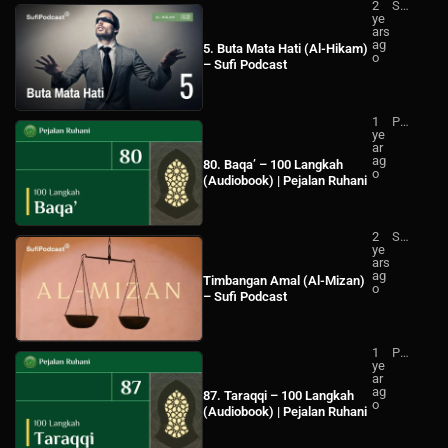
2
Su
ye
fi
ars
Po
ag
dc
5. Buta Mata Hati (Al-Hikam)
o
ast
– Sufi Podcast
1
Pej
ye
ala
ar
n
ag
Ru
80. Baqa’ – 100 Langkah
o
ha
(Audiobook) | Pejalan Ruhani
ni
2
Su
ye
fi
ars
Po
ag
dc
Timbangan Amal (Al-Mizan)
o
ast
– Sufi Podcast
1
Pej
ye
ala
ar
n
ag
Ru
87. Taraqqi – 100 Langkah
o
ha
(Audiobook) | Pejalan Ruhani
ni