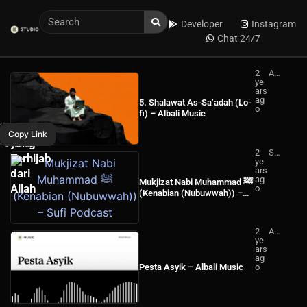
Developer
Instagram
Chat 24/7
2
Alb
33.
ye
ali
ars
Mu
Al-
ag
sic
5. Shalawat As-Sa’adah (Lo-
o
Hikam:
fi) – Albali Music
WhatsApp
2
Manusialah
Pejalan
Copy Link
years
yang
ago
Facebook
Ruhani
2
Su
Terhijab
ye
fi
ars
Po
dari
ag
dc
Mukjizat Nabi Muhammad ﷺ
Allah
o
ast
(Kenabian (Nubuwwah)) –
Sufi Podcast
2
Alb
ye
ali
ars
Mu
ag
sic
Pesta Asyik – Albali Music
o