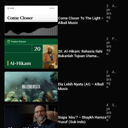
2
Alb
ye
ali
ars
Mu
ag
sic
Come Closer To The Light –
o
Albali Music
2
Pej
ye
ala
ars
n
ag
Ru
20. Al-Hikam: Rahasia Ilahi
o
ha
Bukanlah Tujuan Utama
ni
Orang ‘Arif
2
Alb
ye
ali
ars
Mu
ag
sic
Dia Lebih Nyata (AI) – Albali
o
Music
4
Sh
ye
ay
ars
kh
ag
Ha
Siapa ‘Aku’? – Shaykh Hamza
o
mz
Yusuf (Sub Indo)
a
Yu