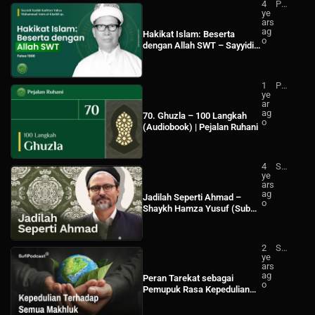
4
Pej
ye
ala
ars
n
ag
Ru
Hakikat Islam: Beserta
o
ha
dengan Allah SWT – Sayyidi
ni
Syaikh Kadirun Yahya
Muhammad Amin al-Khalidi
qs.
1
Pej
ye
ala
ar
n
ag
Ru
70. Ghuzla – 100 Langkah
o
ha
(Audiobook) | Pejalan Ruhani
ni
4
Sh
ye
ay
ars
kh
ag
Ha
Jadilah Seperti Ahmad –
o
mz
Shaykh Hamza Yusuf (Sub
a
Indo)
Yu
suf
Ind
2
Su
on
ye
fi
esi
ars
Po
a
ag
dc
Peran Tarekat sebagai
o
ast
Pemupuk Rasa Kepedulian
Terhadap Semua Makhluk –
Sufi Podcast