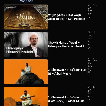
2
Su
ye
fi
ars
Po
ag
dc
Wujud (Ada) [Sifat Wajib
o
ast
Allah Ta’ala] – Sufi Podcast
8
Sh
mo
ay
nth
kh
s
Ha
Shaykh Hamza Yusuf –
ag
mz
Hilangnya Hierarki Intelektual
o
a
(Subtitle Bahasa Indonesia)
Yu
suf
Ind
2
Alb
on
ye
ali
esi
ars
Mu
a
ag
sic
3. Shalawat As-Sa’adah (Lo-
o
fi) – Albali Music
2
Alb
ye
ali
ars
Mu
ag
sic
1. Shalawat As-Sa’adah
o
(Post-Rock) – Albali Music