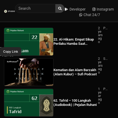
Developer
Instagram
Chat 24/7
2
Pej
ye
ala
ars
n
Ucapkanlah
ag
Ru
22. Al-Hikam: Empat Sikap
o
ha
Bersama
Perilaku Hamba Saat
ni
Berhubungan dengan-Nya (2)
WhatsApp
2
(Rock)
Albali
Copy Link
years
–
ago
Facebook
Music
2
Su
Albali
ye
fi
ars
Po
Music
ag
dc
Kematian dan Alam Barzakh
o
ast
(Alam Kubur) – Sufi Podcast
1
Pej
ye
ala
ar
n
ag
Ru
62. Tafrid – 100 Langkah
o
ha
(Audiobook) | Pejalan Ruhani
ni