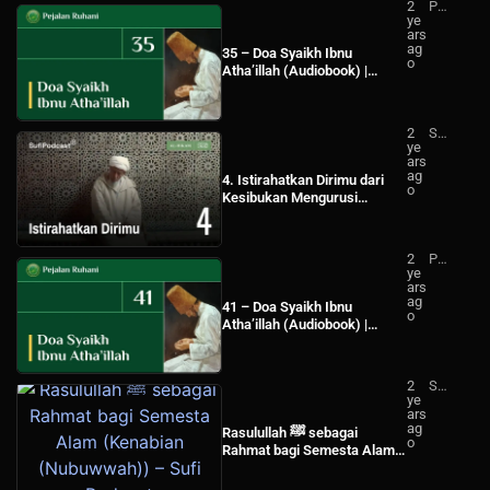
2
Pej
ye
ala
ars
n
ag
Ru
35 – Doa Syaikh Ibnu
o
ha
Atha’illah (Audiobook) |
ni
Pejalan Ruhani
2
Su
ye
fi
ars
Po
ag
dc
4. Istirahatkan Dirimu dari
o
ast
Kesibukan Mengurusi
Duniamu (Al-Hikam) – Sufi
Podcast
2
Pej
ye
ala
ars
n
ag
Ru
41 – Doa Syaikh Ibnu
o
ha
Atha’illah (Audiobook) |
ni
Pejalan Ruhani
2
Su
ye
fi
ars
Po
ag
dc
Rasulullah ﷺ sebagai
o
ast
Rahmat bagi Semesta Alam
(Kenabian (Nubuwwah)) –
Sufi Podcast