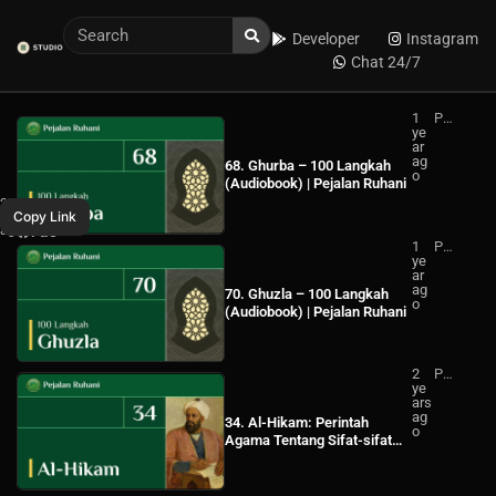
Developer
Instagram
Chat 24/7
1
Pej
ye
ala
ar
n
Don’t
ag
Ru
68. Ghurba – 100 Langkah
o
ha
Turn
(Audiobook) | Pejalan Ruhani
ni
WhatsApp
2
Back
Albali
Copy Link
years
–
ago
Facebook
Music
1
Pej
Albali
ye
ala
ar
n
Music
ag
Ru
70. Ghuzla – 100 Langkah
o
ha
(Audiobook) | Pejalan Ruhani
ni
2
Pej
ye
ala
ars
n
ag
Ru
34. Al-Hikam: Perintah
o
ha
Agama Tentang Sifat-sifat
ni
Manusia