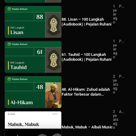
1
Pej
ye
ala
ar
n
ag
Ru
88. Lisan – 100 Langkah
o
ha
(Audiobook) | Pejalan Ruhani
ni
1
Pej
ye
ala
ar
n
ag
Ru
61. Tauhid – 100 Langkah
o
ha
(Audiobook) | Pejalan Ruhani
ni
2
Pej
ye
ala
ars
n
ag
Ru
48. Al-Hikam: Zuhud adalah
o
ha
Faktor Terbesar dalam
ni
Menumbuhkan Amal (2)
2
Alb
ye
ali
ars
Mu
ag
sic
Mabuk, Mabuk – Albali Music
o