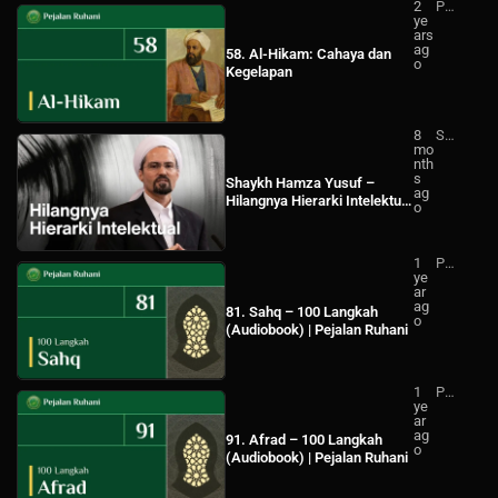
2
Pej
ye
ala
ars
n
ag
Ru
58. Al-Hikam: Cahaya dan
o
ha
Kegelapan
ni
8
Sh
mo
ay
nth
kh
s
Ha
Shaykh Hamza Yusuf –
ag
mz
Hilangnya Hierarki Intelektual
o
a
(Subtitle Bahasa Indonesia)
Yu
suf
Ind
1
Pej
on
ye
ala
esi
ar
n
a
ag
Ru
81. Sahq – 100 Langkah
o
ha
(Audiobook) | Pejalan Ruhani
ni
1
Pej
ye
ala
ar
n
ag
Ru
91. Afrad – 100 Langkah
o
ha
(Audiobook) | Pejalan Ruhani
ni