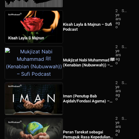
2
Su
ye
fi
ars
Po
ag
dc
Kisah Layla & Majnun – Sufi
o
ast
Podcast
2
Su
ye
fi
ars
Po
ag
dc
Mukjizat Nabi Muhammad ﷺ
o
ast
(Kenabian (Nubuwwah)) –
Sufi Podcast
2
Su
ye
fi
ars
Po
ag
dc
Iman (Penutup Bab
o
ast
Aqidah/Fondasi Agama) –
Sufi Podcast
2
Su
ye
fi
ars
Po
ag
dc
Peran Tarekat sebagai
o
ast
Pemupuk Rasa Kepedulian