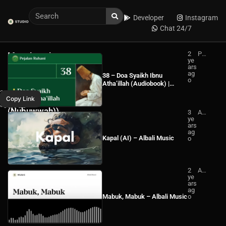
Developer
Instagram
Chat 24/7
2
Pej
Mengimani
ye
ala
Kitab-
ars
n
ag
Ru
38 – Doa Syaikh Ibnu
Kitab
o
ha
Atha’illah (Audiobook) |
ni
Samawi
Pejalan Ruhani
WhatsApp
2
Sufi
Copy Link
(Kenabian
years
ago
Facebook
Podcast
(Nubuwwah))
3
Alb
ye
ali
–
ars
Mu
ag
sic
Sufi
Kapal (AI) – Albali Music
o
Podcast
2
Alb
ye
ali
ars
Mu
ag
sic
Mabuk, Mabuk – Albali Music
o