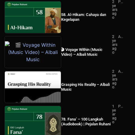
2
Pej
ye
ala
ars
n
ag
Ru
58. Al-Hikam: Cahaya dan
o
ha
Kegelapan
ni
2
Alb
ye
ali
ars
Mu
ag
sic
🎬 Voyage Within (Music
o
Video) – Albali Music
2
Alb
ye
ali
ars
Mu
ag
sic
Grasping His Reality – Albali
o
Music
1
Pej
ye
ala
ar
n
ag
Ru
78. Fana’ – 100 Langkah
o
ha
(Audiobook) | Pejalan Ruhani
ni