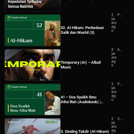
Terhadap Semua Makhluk –
Sufi Podcast
2
Pej
ye
ala
ars
n
ag
Ru
32. Al-Hikam: Perbedaan
o
ha
Salik dan Washil (3)
ni
3
Alb
ye
ali
ars
Mu
ag
sic
Temporary (AI) – Albali
o
Music
2
Pej
ye
ala
ars
n
ag
Ru
41 – Doa Syaikh Ibnu
o
ha
Atha’illah (Audiobook) |
ni
Pejalan Ruhani
2
Su
ye
fi
ars
Po
ag
dc
3. Dinding Takdir (Al-Hikam)