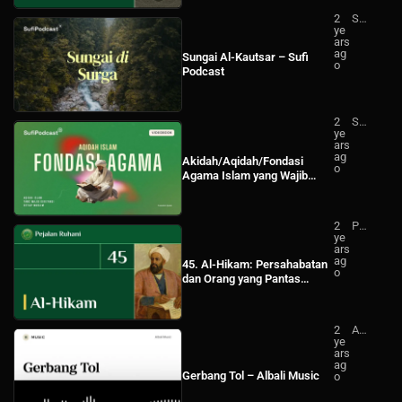
2
Su
ye
fi
ars
Po
ag
dc
Sungai Al-Kautsar – Sufi
o
ast
Podcast
2
Su
ye
fi
ars
Po
ag
dc
Akidah/Aqidah/Fondasi
o
ast
Agama Islam yang Wajib
Diketahui Setiap Muslim
(VIDEOBOOK) – Sufi Podcast
2
Pej
ye
ala
ars
n
ag
Ru
45. Al-Hikam: Persahabatan
o
ha
dan Orang yang Pantas
ni
Dijadikan Sahabat (1)
2
Alb
ye
ali
ars
Mu
ag
sic
Gerbang Tol – Albali Music
o